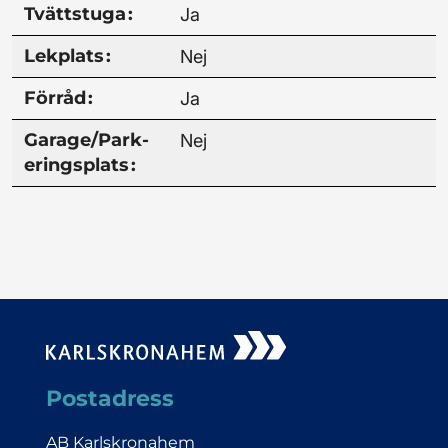
Tvätt­stuga
:
Ja
Lek­plats
:
Nej
Förråd
:
Ja
Garage/­Park­
Nej
erings­plats
:
Postadress
AB Karlskronahem