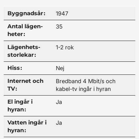
Byggnads­år
:
1947
Antal lägen­
35
heter
:
Lägenhets­
1-2 rok
storlekar
:
Hiss
:
Nej
Internet och
Bredband 4 Mbit/s och
TV
:
kabel-tv ingår i hyran
El ingår i
Ja
hyran
:
Vatten ingår i
Ja
hyran
: