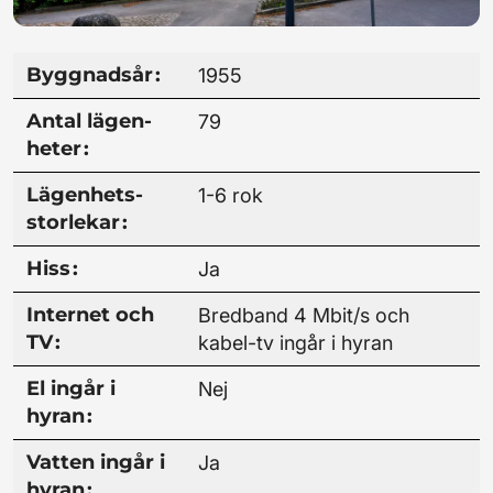
Byggnads­år
:
1955
Antal lägen­
79
heter
:
Lägenhets­
1-6 rok
storlekar
:
Hiss
:
Ja
Internet och
Bredband 4 Mbit/s och
TV
:
kabel-tv ingår i hyran
El ingår i
Nej
hyran
:
Vatten ingår i
Ja
hyran
: