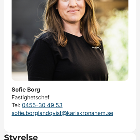
Sofie Borg
Fastighetschef
Tel:
0455-30 49 53
sofie.borglandqvist@karlskronahem.se
Styrelse