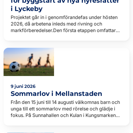
för byggstart av nya hyresrätter
i Lyckeby
Projektet går in i genomförandefas under hösten
2026, då arbetena inleds med rivning och
markförberedelser.Den första etappen omfattar
65 lägenheter och är en del av Karlskronahems
långsiktiga satsnin…
9 juni 2026
Sommarlov i Mellanstaden
Från den 15 juni till 14 augusti välkomnas barn och
unga till ett sommarlov med rörelse och glädje i
fokus. På Sunnahallen och Kulan i Kungsmarken
finns aktiviteter flera dagar i veckan – det är bara…