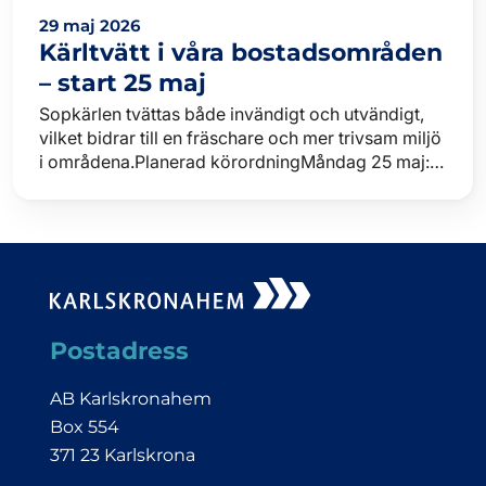
29 maj 2026
Kärltvätt i våra bostadsområden
– start 25 maj
Sopkärlen tvättas både invändigt och utvändigt,
vilket bidrar till en fräschare och mer trivsam miljö
i områdena.Planerad körordningMåndag 25 maj:
Marieberg, GullabergTisdag 26 maj: Kungsmarken
och Ek…
Postadress
AB Karlskronahem
Box 554
371 23 Karlskrona