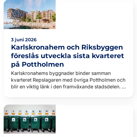
3 juni 2026
Karlskronahem och Riksbyggen
föreslås utveckla sista kvarteret
på Pottholmen
Karlskronahems byggnader binder samman
kvarteret Repslagaren med övriga Pottholmen och
blir en viktig länk i den framväxande stadsdelen. I
det vinnande förslaget planeras cirka 60 procent
bostadsrätte…